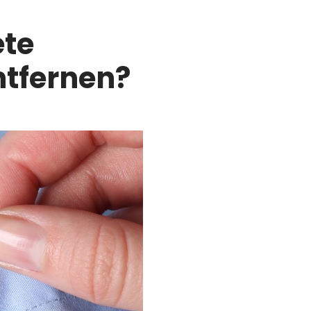
ete
ntfernen?