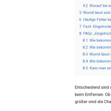
4.2
Worauf bei em
5
Womit lässt sich
6
Häufige Fehler b
7
Fazit: Eingetroc
8
FAQs: „Eingetroc
8.1
Wie bekomme 
8.2
Wie bekomme
8.3
Womit lässt 
8.4
Wie bekommt
8.5
Kann man ein
Entscheidend sind 
beim Entfernen. Ob 
größer sind die Ch