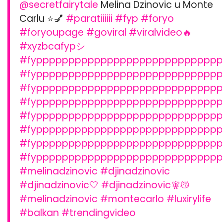
@secretfairytale
Melina Dzinovic u Monte
Carlu ⭐️💅
#paratiiiiii
#fyp
#foryo
#foryoupage
#goviral
#viralvideo🔥
#xyzbcafypシ
#fypppppppppppppppppppppppppppp
#fypppppppppppppppppppppppppppp
#fypppppppppppppppppppppppppppp
#fypppppppppppppppppppppppppppp
#fypppppppppppppppppppppppppppp
#fypppppppppppppppppppppppppppp
#fypppppppppppppppppppppppppppp
#fypppppppppppppppppppppppppppp
#melinadzinovic
#djinadzinovic
#djinadzinovic🤍
#djinadzinovic🧚😽
#melinadzinovic
#montecarlo
#luxirylife
#balkan
#trendingvideo