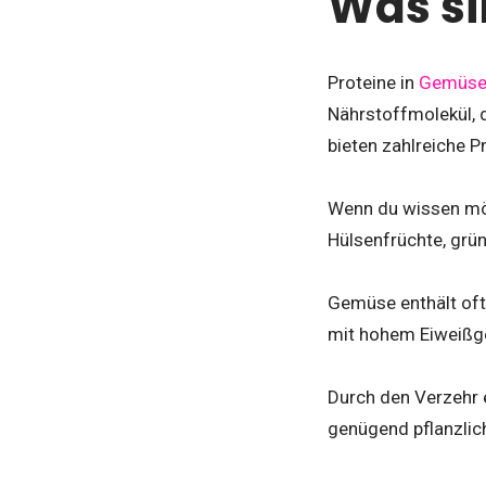
Was si
Proteine in
Gemüs
Nährstoffmolekül, 
bieten zahlreiche P
Wenn du wissen mö
Hülsenfrüchte, grü
Gemüse enthält oft
mit hohem Eiweißge
Durch den Verzehr e
genügend pflanzlic