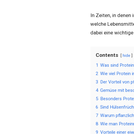
In Zeiten, in denen
welche Lebensmitte
dabei eine wichtige
Contents
hide
1
Was sind Protei
2
Wie viel Protein
3
Der Vorteil von p
4
Gemüse mit beso
5
Besonders Prote
6
Sind Hülsenfrüch
7
Warum pflanzlich
8
Wie man Proteinr
9
Vorteile einer e