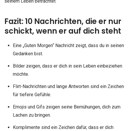
seinem Leben betrachtet.
Fazit: 10 Nachrichten, die er nur
schickt, wenn er auf dich steht
Eine „Guten Morgen“ Nachricht zeigt, dass du in seinen
Gedanken bist.
Bilder zeigen, dass er dich in sein Leben einbeziehen
möchte.
Flirt-Nachrichten und lange Antworten sind ein Zeichen
für tiefere Gefühle.
Emojis und Gifs zeigen seine Bemühungen, dich zum
Lachen zu bringen.
Komplimente sind ein Zeichen dafür, dass er dich