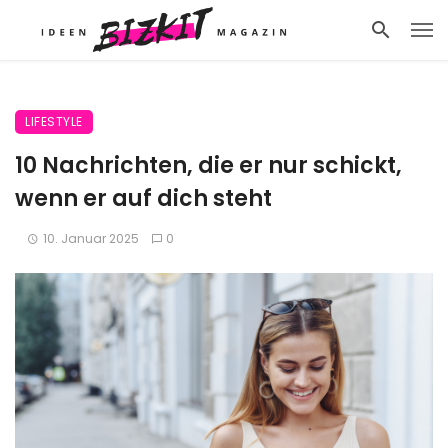
LIFESTYLE
10 Nachrichten, die er nur schickt,
wenn er auf dich steht
10. Januar 2025
0