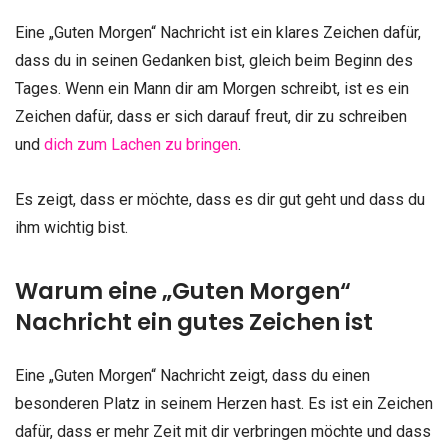
Eine „Guten Morgen“ Nachricht ist ein klares Zeichen dafür,
dass du in seinen Gedanken bist, gleich beim Beginn des
Tages. Wenn ein Mann dir am Morgen schreibt, ist es ein
Zeichen dafür, dass er sich darauf freut, dir zu schreiben
und
dich zum Lachen zu bringen
.
Es zeigt, dass er möchte, dass es dir gut geht und dass du
ihm wichtig bist.
Warum eine „Guten Morgen“
Nachricht ein gutes Zeichen ist
Eine „Guten Morgen“ Nachricht zeigt, dass du einen
besonderen Platz in seinem Herzen hast. Es ist ein Zeichen
dafür, dass er mehr Zeit mit dir verbringen möchte und dass