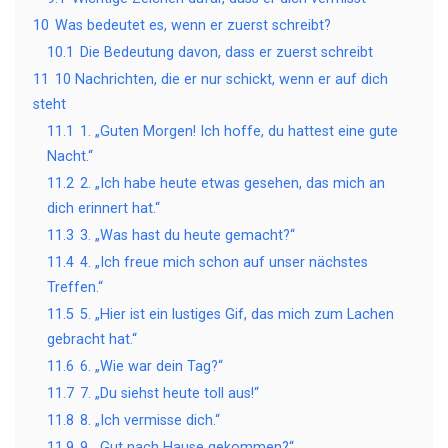
10
Was bedeutet es, wenn er zuerst schreibt?
10.1
Die Bedeutung davon, dass er zuerst schreibt
11
10 Nachrichten, die er nur schickt, wenn er auf dich
steht
11.1
1. „Guten Morgen! Ich hoffe, du hattest eine gute
Nacht.“
11.2
2. „Ich habe heute etwas gesehen, das mich an
dich erinnert hat.“
11.3
3. „Was hast du heute gemacht?“
11.4
4. „Ich freue mich schon auf unser nächstes
Treffen.“
11.5
5. „Hier ist ein lustiges Gif, das mich zum Lachen
gebracht hat.“
11.6
6. „Wie war dein Tag?“
11.7
7. „Du siehst heute toll aus!“
11.8
8. „Ich vermisse dich.“
11.9
9. „Gut nach Hause gekommen?“