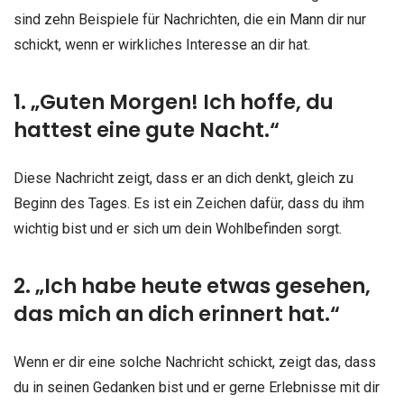
sind zehn Beispiele für Nachrichten, die ein Mann dir nur
schickt, wenn er wirkliches Interesse an dir hat.
1. „Guten Morgen! Ich hoffe, du
hattest eine gute Nacht.“
Diese Nachricht zeigt, dass er an dich denkt, gleich zu
Beginn des Tages. Es ist ein Zeichen dafür, dass du ihm
wichtig bist und er sich um dein Wohlbefinden sorgt.
2. „Ich habe heute etwas gesehen,
das mich an dich erinnert hat.“
Wenn er dir eine solche Nachricht schickt, zeigt das, dass
du in seinen Gedanken bist und er gerne Erlebnisse mit dir