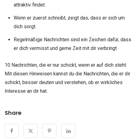
attraktiv findet.
Wenn er zuerst schreibt, zeigt das, dass er sich um
dich sorgt.
Regelmäßige Nachrichten sind ein Zeichen dafür, dass
er dich vermisst und gerne Zeit mit dir verbringt.
10 Nachrichten, die er nur schickt, wenn er auf dich steht:
Mit diesen Hinweisen kannst du die Nachrichten, die er dir
schickt, besser deuten und verstehen, ob er wirkliches
Interesse an dir hat.
Share