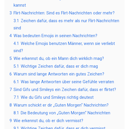
kannst
3
Flirt-Nachrichten: Sind es Flirt-Nachrichten oder mehr?
3.1
Zeichen dafür, dass es mehr als nur Flirt-Nachrichten
sind
4
Was bedeuten Emojis in seinen Nachrichten?
4.1
Welche Emojis benutzen Männer, wenn sie verliebt
sind?
5
Wie erkennst du, ob ein Mann dich wirklich mag?
5.1
Wichtige Zeichen dafür, dass er dich mag
6
Warum sind lange Antworten ein gutes Zeichen?
6.1
Was lange Antworten über seine Gefühle verraten
7
Sind Gifs und Smileys ein Zeichen dafür, dass er flirtet?
7.1
Wie du Gifs und Smileys richtig deutest
8
Warum schickt er dir „Guten Morgen“ Nachrichten?
8.1
Die Bedeutung von „Guten Morgen“ Nachrichten
9
Wie erkennst du, ob er dich vermisst?
9.1
Wichtige Zeichen dafür, dass er dich vermisst