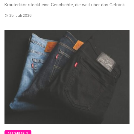
Kräuterlikör steckt eine Geschichte, die weit über das Getränk ...
25. Juli 2026
ALLGEMEIN