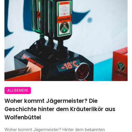
ALLGEMEIN
Woher kommt Jägermeister? Die
Geschichte hinter dem Kräuterlikör aus
Wolfenbüttel
Woher kommt Jägermeister? Hinter dem bekannten