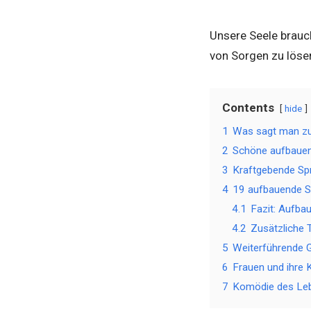
Unsere Seele brauch
von Sorgen zu löse
Contents
hide
1
Was sagt man z
2
Schöne aufbauen
3
Kraftgebende Spr
4
19 aufbauende Sp
4.1
Fazit: Aufba
4.2
Zusätzliche 
5
Weiterführende 
6
Frauen und ihre
7
Komödie des Leb