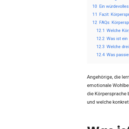
10
Ein würdevolle
11
Fazit: Körpers
12
FAQs: Körpersp
12.1
Welche Kör
12.2
Was ist ein
12.3
Welche drei
12.4
Was passie
Angehörige, die ler
emotionale Wohlbef
die Körpersprache 
und welche konkrete