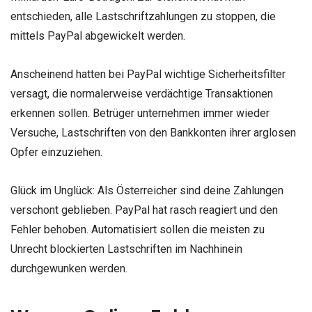
entschieden, alle Lastschriftzahlungen zu stoppen, die
mittels PayPal abgewickelt werden.
Anscheinend hatten bei PayPal wichtige Sicherheitsfilter
versagt, die normalerweise verdächtige Transaktionen
erkennen sollen. Betrüger unternehmen immer wieder
Versuche, Lastschriften von den Bankkonten ihrer arglosen
Opfer einzuziehen.
Glück im Unglück: Als Österreicher sind deine Zahlungen
verschont geblieben. PayPal hat rasch reagiert und den
Fehler behoben. Automatisiert sollen die meisten zu
Unrecht blockierten Lastschriften im Nachhinein
durchgewunken werden.