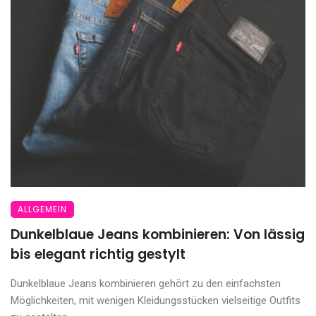
ALLGEMEIN
Dunkelblaue Jeans kombinieren: Von lässig
bis elegant richtig gestylt
Dunkelblaue Jeans kombinieren gehört zu den einfachsten
Möglichkeiten, mit wenigen Kleidungsstücken vielseitige Outfits