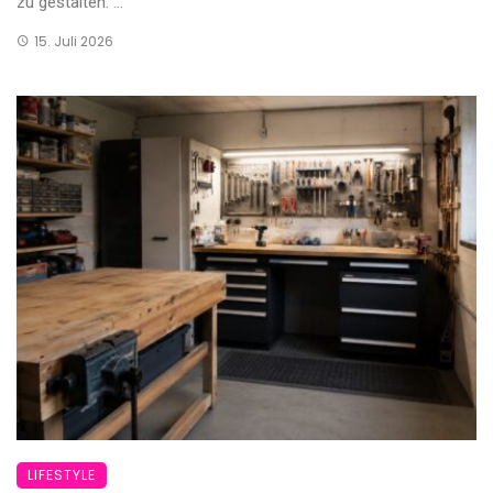
zu gestalten. ...
15. Juli 2026
LIFESTYLE