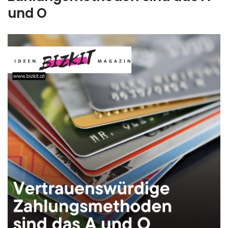
und O