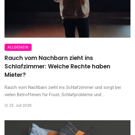
ALLGEMEIN
Rauch vom Nachbarn zieht ins
Schlafzimmer: Welche Rechte haben
Mieter?
Rauch vom Nachbarn zieht ins Schlafzimmer und sorgt bei
vielen Betroffenen für Frust, Schlafprobleme und ...
22. Juli 2026