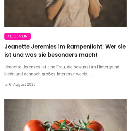
ALLGEMEIN
Jeanette Jeremies im Rampenlicht: Wer sie
ist und was sie besonders macht
Jeanette Jeremies ist eine Frau, die bewusst im Hintergrund
bleibt und dennoch großes Interesse weckt. ...
6. August 2026