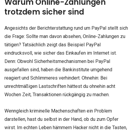
Warum Online-Zahlungen
trotzdem sicher sind
Angesichts der Berichterstattung rund um PayPal stellt sich
die Frage: Sollte man davon absehen, Online-Zahlungen zu
tätigen? Tatsächlich zeigt das Beispiel PayPal
eindrucksvoll, wie sicher das Einkaufen im Internet ist.
Denn: Obwohl Sicherheitsmechanismen bei PayPal
ausgefallen sind, haben die Bankinstitute umgehend
reagiert und Schlimmeres verhindert. Ohnehin: Bei
unrechtmäßigen Lastschriften hättest du ohnehin acht
Wochen Zeit, Transaktionen rückgängig zu machen.
Wenngleich kriminelle Machenschaften ein Problem
darstellen, hast du selbst in der Hand, ob du zum Opfer
wirst. Im echten Leben hämmern Hacker nicht in die Tasten,