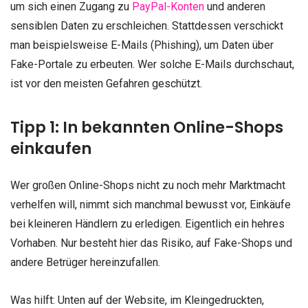
um sich einen Zugang zu
PayPal-Konten
und anderen
sensiblen Daten zu erschleichen. Stattdessen verschickt
man beispielsweise E-Mails (Phishing), um Daten über
Fake-Portale zu erbeuten. Wer solche E-Mails durchschaut,
ist vor den meisten Gefahren geschützt.
Tipp 1: In bekannten Online-Shops
einkaufen
Wer großen Online-Shops nicht zu noch mehr Marktmacht
verhelfen will, nimmt sich manchmal bewusst vor, Einkäufe
bei kleineren Händlern zu erledigen. Eigentlich ein hehres
Vorhaben. Nur besteht hier das Risiko, auf Fake-Shops und
andere Betrüger hereinzufallen.
Was hilft: Unten auf der Website, im Kleingedruckten,