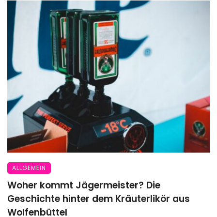
ALLGEMEIN
Woher kommt Jägermeister? Die
Geschichte hinter dem Kräuterlikör aus
Wolfenbüttel