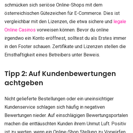
schmücken sich seriöse Online-Shops mit dem
österreichischen Gütezeichen für E-Commerce. Dies ist
vergleichbar mit den Lizenzen, die etwa sichere und
legale
Online Casinos
vorweisen können. Bevor du online
irgendwo ein Konto eröffnest, solltest du als Erstes immer
in den Footer schauen. Zertifikate und Lizenzen stellen die
Ernsthaftigkeit eines Betreibers unter Beweis.
Tipp 2: Auf Kundenbewertungen
achtgeben
Nicht gelieferte Bestellungen oder ein uneinsichtiger
Kundenservice schlagen sich häufig in negativen
Bewertungen nieder. Auf einschlägigen Bewertungsportalen
machen die enttäuschten Kunden ihrem Unmut Luft. Positiv
ist zu werten, wenn ein Online-Shop Stellung zu Vorwürfen