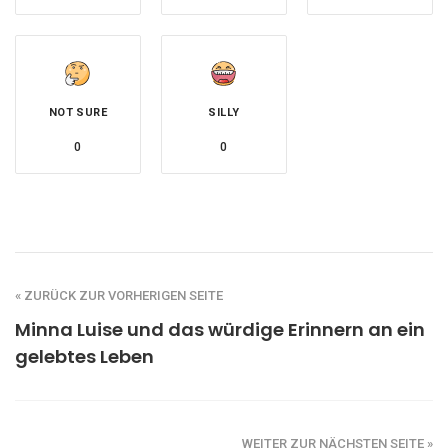
NOT SURE
SILLY
0
0
« ZURÜCK ZUR VORHERIGEN SEITE
Minna Luise und das würdige Erinnern an ein
gelebtes Leben
WEITER ZUR NÄCHSTEN SEITE »