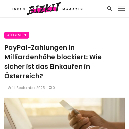
ALLGEMEIN
PayPal-Zahlungen in
Milliardenhöhe blockiert: Wie
sicher ist das Einkaufen in
Österreich?
11. September 2025
0