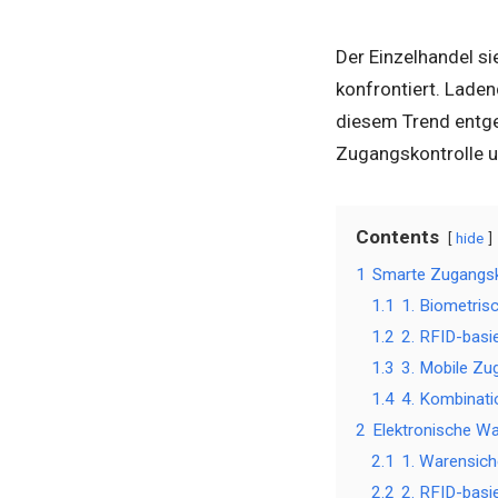
Der Einzelhandel s
konfrontiert. Laden
diesem Trend entge
Zugangskontrolle 
Contents
hide
1
Smarte Zugangsko
1.1
1. Biometrisc
1.2
2. RFID-basi
1.3
3. Mobile Zu
1.4
4. Kombinat
2
Elektronische Wa
2.1
1. Warensich
2.2
2. RFID-basi