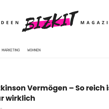
MARKETING
WOHNEN
inson Vermögen – So reich is
 wirklich