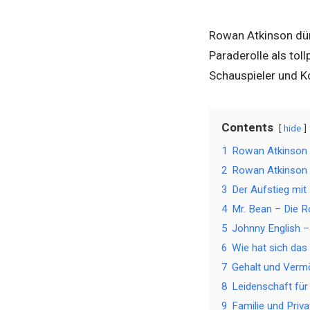
Rowan Atkinson dür
Paraderolle als tol
Schauspieler und K
Contents
hide
1
Rowan Atkinson V
2
Rowan Atkinson 
3
Der Aufstieg mit
4
Mr. Bean – Die Ro
5
Johnny English 
6
Wie hat sich da
7
Gehalt und Vermö
8
Leidenschaft fü
9
Familie und Priv