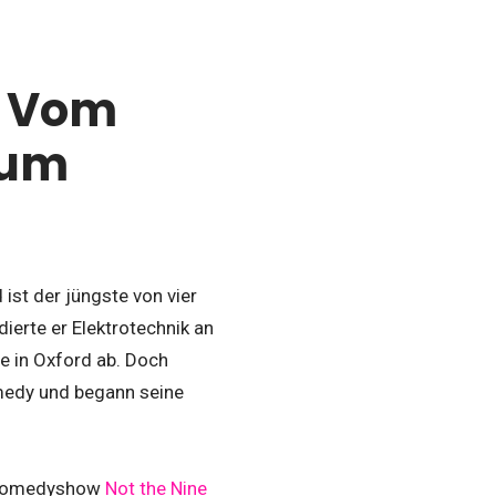
: Vom
zum
st der jüngste von vier
ierte er Elektrotechnik an
e in Oxford ab. Doch
omedy und begann seine
BC-Comedyshow
Not the Nine