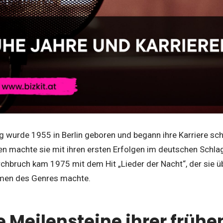
 wurde 1955 in Berlin geboren und begann ihre Karriere sch
en machte sie mit ihren ersten Erfolgen im deutschen Schla
chbruch kam 1975 mit dem Hit „Lieder der Nacht“, der sie üb
men des Genres machte.
 Meilensteine ihrer frühen