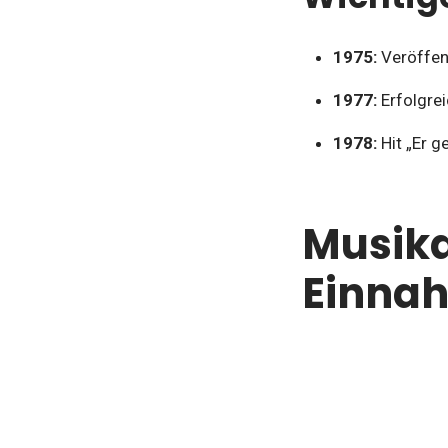
1975:
Veröffent
1977:
Erfolgre
1978:
Hit „Er g
Musika
Einna