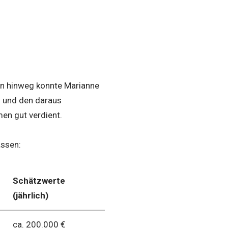
en hinweg konnte Marianne
n und den daraus
men gut verdient.
assen:
Schätzwerte
(jährlich)
ca. 200.000 €