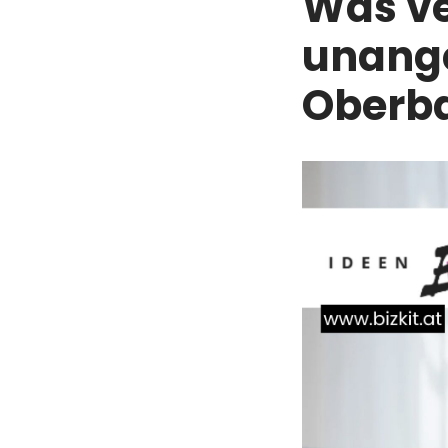
Was ve
unang
Oberb