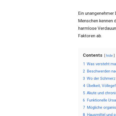
Ein unangenehmer D
Menschen kennen da
harmlose Verdauung
Faktoren ab.
Contents
hide
1
Was versteht ma
2
Beschwerden na
3
Wo der Schmerz si
4
Übelkeit, Völleg
5
Akute und chroni
6
Funktionelle Ur
7
Mögliche organi
8
Hausmittel und pf