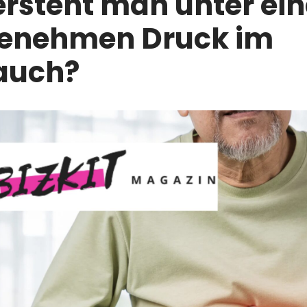
rsteht man unter ei
enehmen Druck im
auch?