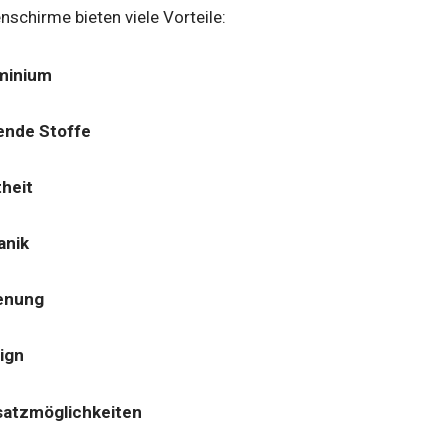
schirme bieten viele Vorteile:
uminium
ende Stoffe
heit
anik
enung
ign
nsatzmöglichkeiten