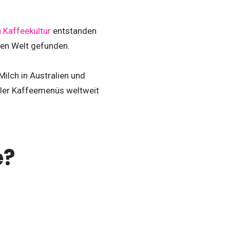
 Kaffeekultur
entstanden
zen Welt gefunden.
ilch in Australien und
ieler Kaffeemenüs weltweit
e?